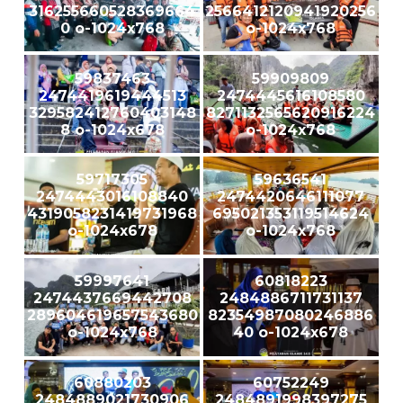
316255660528369664
2566412120941920256
0 o-1024x768
o-1024x768
59837463
59909809
2474419619444513
2474445616108580
329582412760403148
8271132565620916224
8 o-1024x678
o-1024x768
59717305
59636541
2474443016108840
2474420646111077
4319058231419731968
695021353119514624
o-1024x678
o-1024x768
59997641
60818223
2474437669442708
2484886711731137
289604619657543680
82354987080246886
o-1024x768
40 o-1024x678
60880203
60752249
2484889021730906
2484891998397275