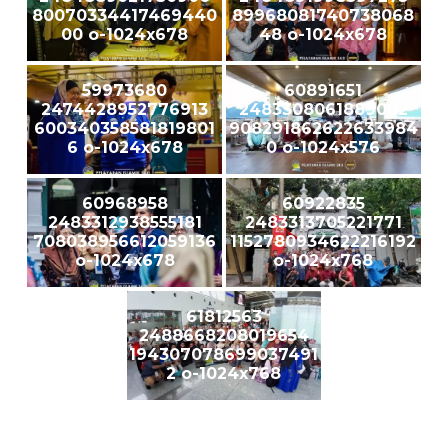
80070334417469440
89968081740738068
00 o-1024x678
48 o-1024x678
59973680
60891651
2474428952776913
2483308061889002
600340358581819801
908291862622633984
6 o-1024x678
0 o-1024x576
60968958
60922835
2483312938555181
2483313705221771
708038956612059136
1152780934622216192
o-1024x678
o-1024x768
61812563
2488668208019654
194307078699037491
2 o-1024x768