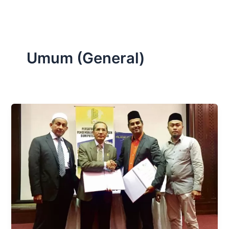
Skip
to
content
Umum (General)