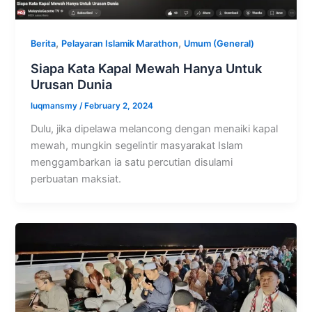
,
,
Berita
Pelayaran Islamik Marathon
Umum (General)
Siapa Kata Kapal Mewah Hanya Untuk
Urusan Dunia
luqmansmy
/
February 2, 2024
Dulu, jika dipelawa melancong dengan menaiki kapal
mewah, mungkin segelintir masyarakat Islam
menggambarkan ia satu percutian disulami
perbuatan maksiat.