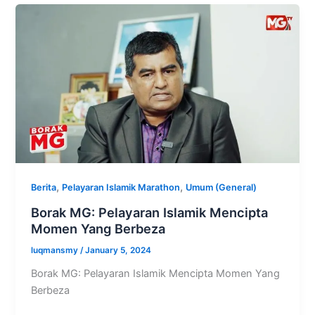
,
,
Berita
Pelayaran Islamik Marathon
Umum (General)
Borak MG: Pelayaran Islamik Mencipta
Momen Yang Berbeza
luqmansmy
/
January 5, 2024
Borak MG: Pelayaran Islamik Mencipta Momen Yang
Berbeza