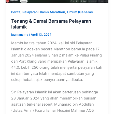
,
,
Berita
Pelayaran Islamik Marathon
Umum (General)
Tenang & Damai Bersama Pelayaran
Islamik
luqmansmy
/
April 13, 2024
Membuka tirai tahun 2024, kali ini siri Pelayaran
Islamik diadakan secara Marathon bermula pada 17
Januari 2024 selama 3 hari 2 malam ke Pulau Pinang
dari Port Klang yang merupakan Pelayaran Islamik
44.0. Lebih 250 orang telah menyertai pelayaran kali
ini dan ternyata telah mendapat sambutan yang
cukup hebat sejak penyertaannya dibuka.
Siri Pelayaran Islamik ini akan berterusan sehingga
28 Januari 2024 yang akan menampilkan barisan
asatizah terkenal seperti Muhamad bin Abdullah
(Ustaz Amin) Fazrul Ismail Husaini Mahmur AQ5