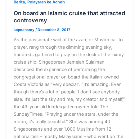
,
Berita
Pelayaran ke Acheh
On board an Islamic cruise that attracted
controversy
luqmansmy
/
December 8, 2017
As the passionate wail of the azan, or Muslim call to
prayer, rang through the dimming evening sky,
hundreds gathered to pray on the deck of the luxury
cruise ship. Singaporean Jamelah Sulaiman
described the experience of performing the
congregational prayer on board the Italian-owned
Costa Victoria as “very special”. “It’s amazing. Even
though there’s a lot of people, I don’t see anybody
else. It’s just the sky and me, my creator and myself,”
the 49-year-old kindergarten owner told The
SundayTimes. “Praying under the stars, under the
moon, it’s really beautiful.” She was among 40
Singaporeans and over 1,000 Muslims from 12
nationalities – mostly Malaysians – who went on the