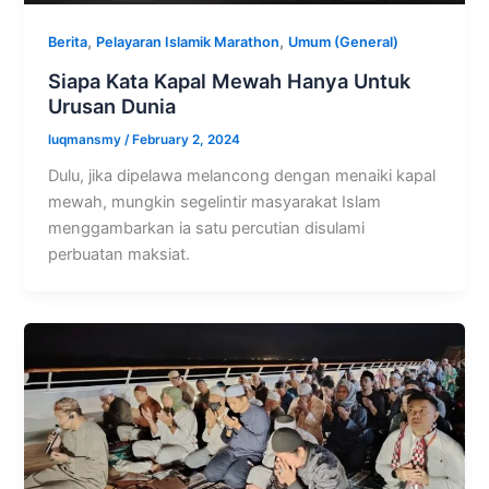
,
,
Berita
Pelayaran Islamik Marathon
Umum (General)
Siapa Kata Kapal Mewah Hanya Untuk
Urusan Dunia
luqmansmy
/
February 2, 2024
Dulu, jika dipelawa melancong dengan menaiki kapal
mewah, mungkin segelintir masyarakat Islam
menggambarkan ia satu percutian disulami
perbuatan maksiat.