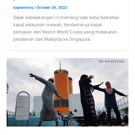
luqmansmy
/
October 24, 2022
Sejak kebelakangan ni memang tular betul berkaitan
kapal pelayaran mewah, terutamanya kapal
persiaran dari Resort World Cruise yang melakukan
perjalanan dari Malaysia ke Singapura.