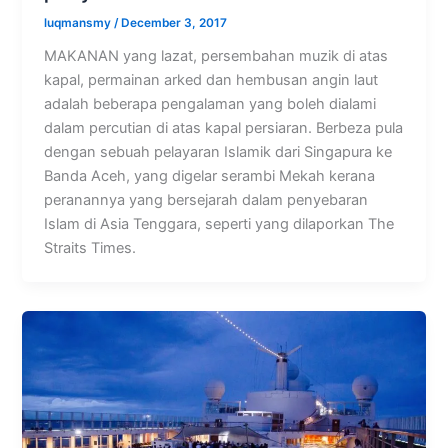
luqmansmy
/
December 3, 2017
MAKANAN yang lazat, persembahan muzik di atas
kapal, permainan arked dan hembusan angin laut
adalah beberapa pengalaman yang boleh dialami
dalam percutian di atas kapal persiaran. Berbeza pula
dengan sebuah pelayaran Islamik dari Singapura ke
Banda Aceh, yang digelar serambi Mekah kerana
peranannya yang bersejarah dalam penyebaran
Islam di Asia Tenggara, seperti yang dilaporkan The
Straits Times.