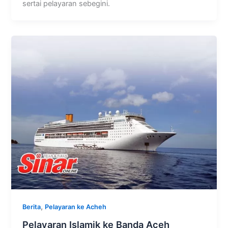
sertai pelayaran sebegini.
,
Berita
Pelayaran ke Acheh
Pelayaran Islamik ke Banda Aceh