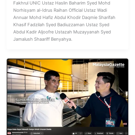
Fakhrul UNIC Ustaz Haslin Baharim Syed Mohd
Norhisyam al-Idrus Raihan Official Ustaz Wadi
Annuar Mohd Hafiz Abdul Khodir Daqmie Sharifah
Khasif Fadzilah Syed Badiuzzaman Ustaz Syed
Abdul Kadir Aljoofre Ustazah Muzayyanah Syed
Jamalush Shaariff Benyahya.