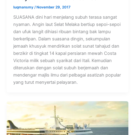
luqmansmy
/
November 29, 2017
SUASANA dini hari menjelang subuh terasa sangat
nyaman. Angin laut Selat Melaka bertiup sepoi-sepoi
dan ufuk langit dihiasi ribuan bintang bak lampu
berkerlipan. Dalam suasana dingin, sekumpulan
jemaah khusyuk mendirikan solat sunat tahajud dan
berzikir di tingkat 14 kapal persiaran mewah Costa
Victoria milik sebuah syarikat dari Itali. Kemudian
diteruskan dengan solat subuh berjemaah dan
mendengar majlis ilmu dari pelbagai asatizah popular
yang turut menyertai pelayaran.