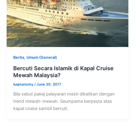
,
Berita
Umum (General)
Bercuti Secara Islamik di Kapal Cruise
Mewah Malaysia?
luqmansmy
/
June 30, 2017
Bila sebut pakej pelayaran mesti dikaitkan dengan
trend mewah-mewah. Seumpama berpesta atas
kapal cruise sambil bercuti.